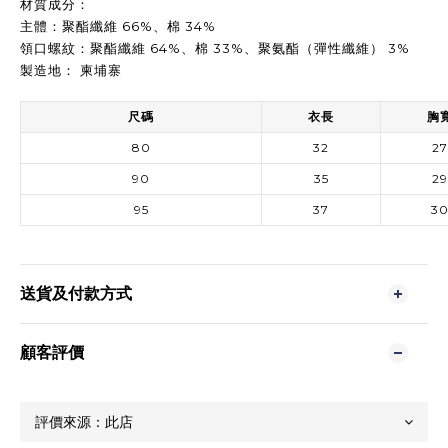
材質成分：
主體：聚酯纖維 66%、棉 34%
領口螺紋：聚酯纖維 64%、棉 33%、聚氨酯（彈性纖維） 3%
製造地： 柬埔寨
尺碼
衣長
胸
80
32
27
90
35
29
95
37
3
送貨及付款方式
顧客評價