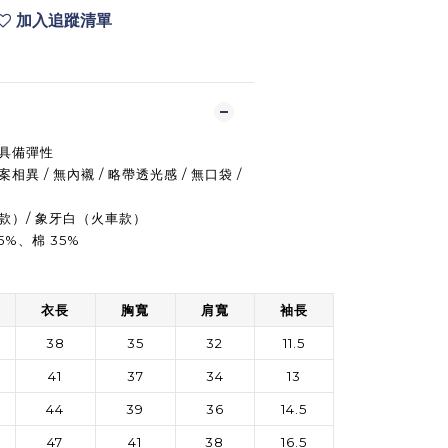
加入追蹤清單
、具備彈性
異 / 無內襯 / 略帶透光感 / 無口袋 /
款）/ 象牙白（火車款）
5%、棉 35%
衣長
胸寬
肩寬
袖長
38
35
32
11.5
41
37
34
13
44
39
36
14.5
47
41
38
16.5