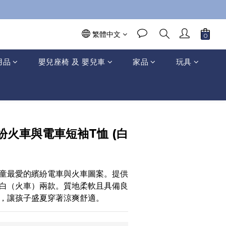
繁體中文
用品
嬰兒座椅 及 嬰兒車
家品
玩具
紛火車與電車短袖T恤 (白
童最愛的繽紛電車與火車圖案。提供
白（火車）兩款。質地柔軟且具備良
，讓孩子盛夏穿著涼爽舒適。