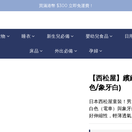
買滿港幣 $300 立即免運費！
衣物
睡衣
新生兒必備
嬰幼兒食品
日
床品
外出必備
孕婦
【西松屋】繽
色/象牙白)
日本西松屋童裝！男
白色（電車）與象牙
好伸縮性，輕薄透氣